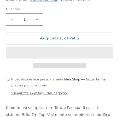
Imposte incluse.
Spese di spedizione
calcolate al check-out.
listino
Quantità
Quantità
Diminuisci
Aumenta
quantità
quantità
per
per
Brita
Brita
Aggiungi al carrello
On
On
Tap
Tap
V
V
—
—
sistema
sistema
filtrante
filtrante
da
da
Ritiro disponibile presso la sede
Idea Shop — Acqui Terme
rubinetto
rubinetto
Di solito pronto in 24 ore
Visualizza i dettagli del negozio
Il modo più semplice per filtrare l'acqua di casa: il
sistema Brita On Tap V si monta sul rubinetto e purifica