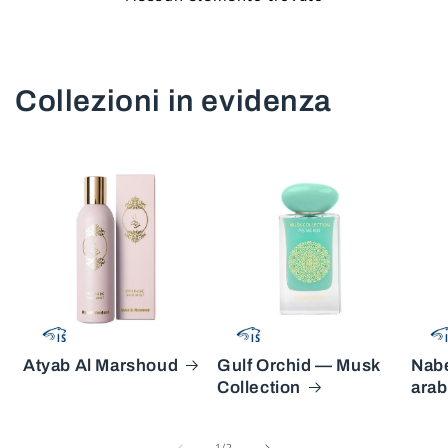
Collezioni in evidenza
Atyab Al Marshoud
Gulf Orchid — Musk
Nabe
Collection
arab
su