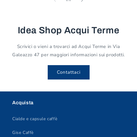
1
/
2
Idea Shop Acqui Terme
Scrivici o vieni a trovarci ad Acqui Terme in Via
Galeazzo 47 per maggiori informazioni sui prodotti.
Contattaci
Acquista
Cialde e capsule caffè
Gise Caffè