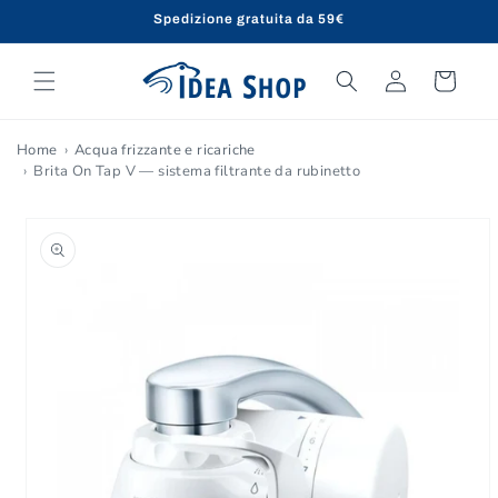
Vai
Spedizione gratuita da 59€
direttamente
ai contenuti
Accedi
Carrello
Home
Acqua frizzante e ricariche
Brita On Tap V — sistema filtrante da rubinetto
Passa alle
informazioni
sul prodotto