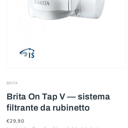
Apri
contenuti
multimediali
1
BRITA
in
finestra
Brita On Tap V — sistema
modale
filtrante da rubinetto
Prezzo
€29,90
di