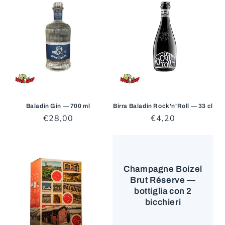
Baladin Gin — 700 ml
Birra Baladin Rock'n'Roll — 33 cl
Prezzo
€28,00
Prezzo
€4,20
di
di
listino
listino
Champagne Boizel
Brut Réserve —
bottiglia con 2
bicchieri