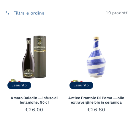
o
Filtra e ordina
10 prodotti
n
e
:
Esaurito
Esaurito
Amaro Baladin — infuso di
Antico Frantoio Di Perna — olio
botaniche, 50 cl
extravergine bio in ceramica
Prezzo
€26,00
Prezzo
€26,80
di
di
listino
listino