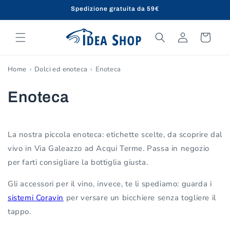
Vai
Spedizione gratuita da 59€
direttamente
ai contenuti
Accedi
Carrello
Home
Dolci ed enoteca
Enoteca
C
Enoteca
o
l
La nostra piccola enoteca: etichette scelte, da scoprire dal
vivo in Via Galeazzo ad Acqui Terme. Passa in negozio
l
per farti consigliare la bottiglia giusta.
e
Gli accessori per il vino, invece, te li spediamo: guarda i
z
sistemi Coravin
per versare un bicchiere senza togliere il
tappo.
i