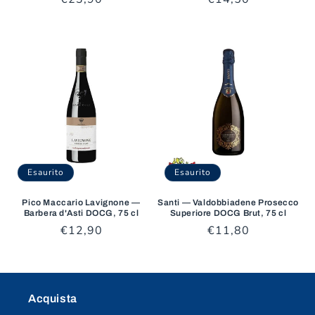
di
di
listino
listino
Esaurito
Esaurito
Pico Maccario Lavignone —
Santi — Valdobbiadene Prosecco
Barbera d'Asti DOCG, 75 cl
Superiore DOCG Brut, 75 cl
Prezzo
€12,90
Prezzo
€11,80
di
di
listino
listino
Acquista