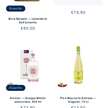
Esaurito
Prezzo
€74,90
di
Birra Baladin — calendario
dell'avvento
listino
Prezzo
€95,00
di
listino
Esaurito
Nonino — Grappa Merlot
Pico Maccario Estrosa —
astucciata, 500 ml
Viognier, 75 cl
Prezzo
€23,90
Prezzo
€14,50