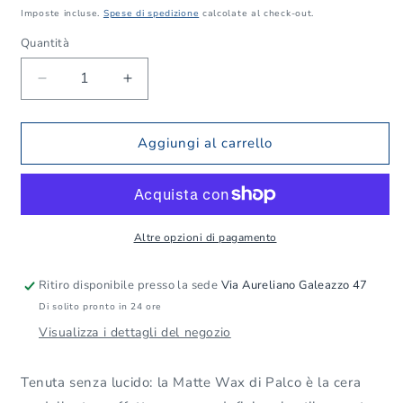
di
Imposte incluse.
Spese di spedizione
calcolate al check-out.
listino
Quantità
Quantità
Diminuisci
Aumenta
quantità
quantità
per
per
Palco
Palco
Aggiungi al carrello
HS
HS
Matte
Matte
Wax
Wax
—
—
cera
cera
Altre opzioni di pagamento
modellante
modellante
effetto
effetto
Ritiro disponibile presso la sede
Via Aureliano Galeazzo 47
opaco,
opaco,
Di solito pronto in 24 ore
100
100
ml
ml
Visualizza i dettagli del negozio
Tenuta senza lucido: la Matte Wax di Palco è la cera