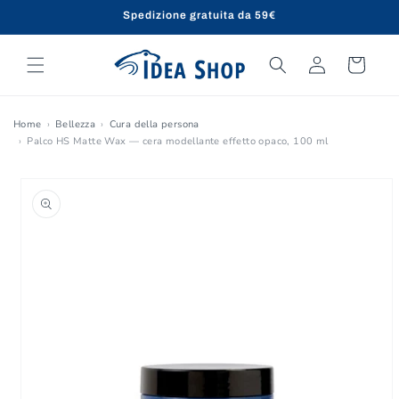
Vai
Spedizione gratuita da 59€
direttamente
ai contenuti
Accedi
Carrello
Home
Bellezza
Cura della persona
Palco HS Matte Wax — cera modellante effetto opaco, 100 ml
Passa alle
informazioni
sul prodotto