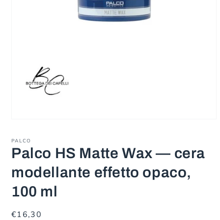
Apri
contenuti
multimediali
PALCO
1
Palco HS Matte Wax — cera
in
finestra
modale
modellante effetto opaco,
100 ml
Prezzo
€16,30