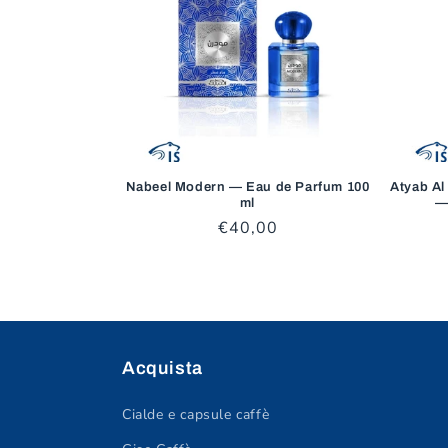
Nabeel Modern — Eau de Parfum 100
Atyab A
ml
—
Prezzo
€40,00
di
listino
Acquista
Cialde e capsule caffè