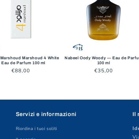
l Marshoud Marshoud 4 White
Nabeel Oody Woody — Eau de Parf
 Eau de Parfum 100 ml
100 ml
Prezzo
€88,00
Prezzo
€35,00
di
di
listino
listino
Servizi e informazioni
Il
Id
Riordina i tuoi soliti
Vi