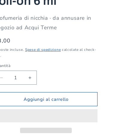
oll-on 6 ml
ofumeria di nicchia · da annusare in
egozio ad Acqui Terme
rezzo
8,00
poste incluse.
Spese di spedizione
calcolate al check-
stino
.
antità
antità
Diminuisci
Aumenta
quantità
quantità
per
per
Nabeel
Nabeel
Aggiungi al carrello
Sandal
Sandal
—
—
olio
olio
profumato
profumato
roll-
roll-