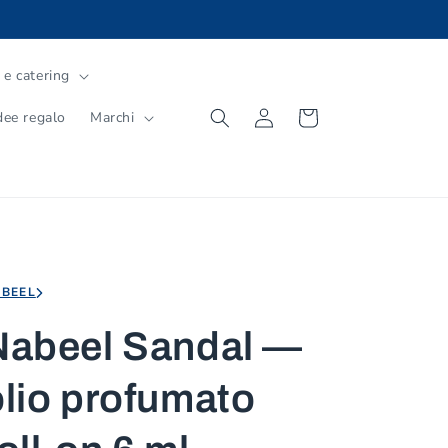
 e catering
Accedi
Carrello
dee regalo
Marchi
BEEL
Nabeel Sandal —
olio profumato