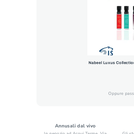
Nabeel Luxus Collectio
Oppure passa
Annusali dal vivo
In negozio ad Acqui Terme, Via
Gli st