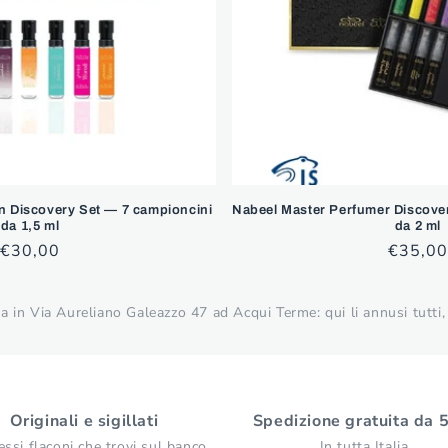
n Discovery Set — 7 campioncini
Nabeel Master Perfumer Discove
da 1,5 ml
da 2 ml
Prezzo
€30,00
Prezzo
€35,00
di
di
listino
listino
 in Via Aureliano Galeazzo 47 ad Acqui Terme: qui li annusi tutti, 
Originali e sigillati
Spedizione gratuita da 
essi flaconi che trovi sul banco
In tutta Italia