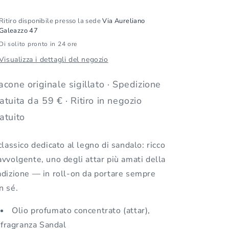
on
on
6
6
Ritiro disponibile presso la sede
Via Aureliano
ml
ml
Galeazzo 47
Di solito pronto in 24 ore
Visualizza i dettagli del negozio
acone originale sigillato · Spedizione
atuita da 59 € · Ritiro in negozio
atuito
 classico dedicato al legno di sandalo: ricco
avvolgente, uno degli attar più amati della
adizione — in roll-on da portare sempre
n sé.
Olio profumato concentrato (attar),
fragranza Sandal