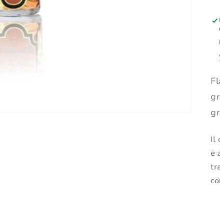
Fl
gr
gr
Il
e 
tr
co