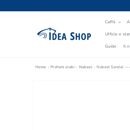
Vai
direttamente
ai contenuti
Caffè
A
Ufficio e st
Guide
Il 
Home
Profumi arabi
Nabeel
Nabeel Sandal — o
Passa alle
informazioni
sul prodotto