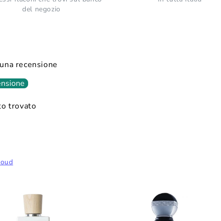
del negozio
e una recensione
ensione
o trovato
'oud