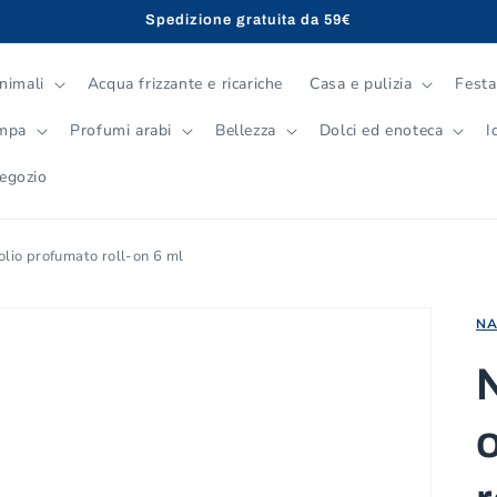
Spedizione gratuita da 59€
nimali
Acqua frizzante e ricariche
Casa e pulizia
Festa
ampa
Profumi arabi
Bellezza
Dolci ed enoteca
I
negozio
lio profumato roll-on 6 ml
NA