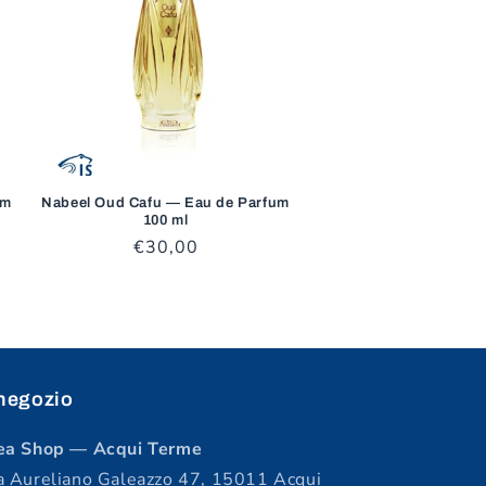
um
Nabeel Oud Cafu — Eau de Parfum
100 ml
Prezzo
€30,00
di
listino
 negozio
ea Shop — Acqui Terme
a Aureliano Galeazzo 47, 15011 Acqui