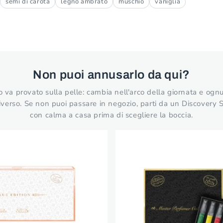
semi di carota
legno ambrato
muschio
vaniglia
Non puoi annusarlo da qui?
va provato sulla pelle: cambia nell'arco della giornata e ogn
verso. Se non puoi passare in negozio, parti da un Discovery 
con calma a casa prima di scegliere la boccia.