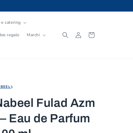
 e catering
Accedi
Carrello
dee regalo
Marchi
BEEL
Nabeel Fulad Azm
— Eau de Parfum