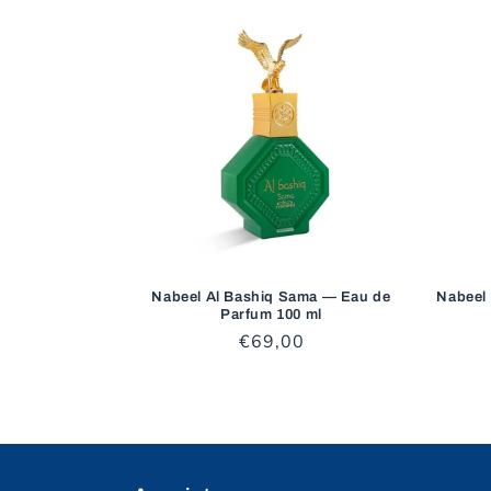
Nabeel Al Bashiq Sama — Eau de
Nabeel
Parfum 100 ml
Prezzo
€69,00
di
listino