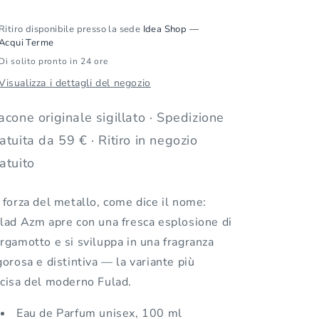
Parfum
Parfum
100
100
Ritiro disponibile presso la sede
Idea Shop —
ml
ml
Acqui Terme
Di solito pronto in 24 ore
Visualizza i dettagli del negozio
acone originale sigillato · Spedizione
atuita da 59 € · Ritiro in negozio
atuito
 forza del metallo, come dice il nome:
lad Azm apre con una fresca esplosione di
rgamotto e si sviluppa in una fragranza
gorosa e distintiva — la variante più
cisa del moderno Fulad.
Eau de Parfum unisex, 100 ml