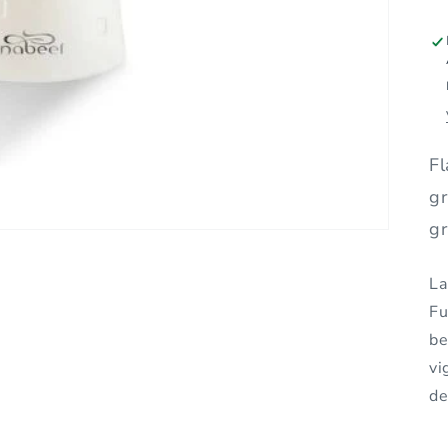
Fl
gr
gr
La
Fu
be
vi
de