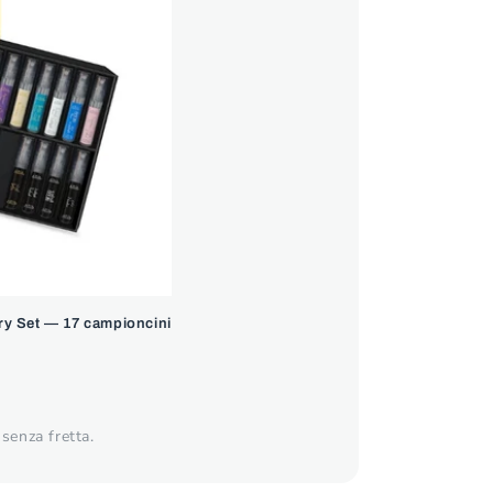
ry Set — 17 campioncini
senza fretta.