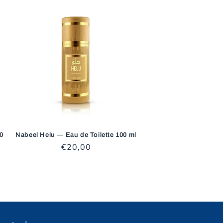
00
Nabeel Helu — Eau de Toilette 100 ml
Prezzo
€20,00
di
listino