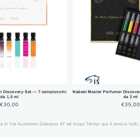
n Discovery Set — 7 campioncini
Nabeel Master Perfumer Discove
da 1,5 ml
da 2 ml
Prezzo
€30,00
Prezzo
€35,00
di
di
listino
listino
 in Via Aureliano Galeazzo 47 ad Acqui Terme: qui li annusi tutti, 