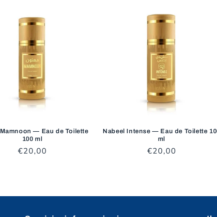
 Mamnoon — Eau de Toilette
Nabeel Intense — Eau de Toilette 1
100 ml
ml
Prezzo
€20,00
Prezzo
€20,00
di
di
listino
listino