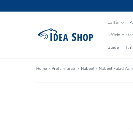
Vai
direttamente
ai contenuti
Caffè
A
Ufficio e st
Guide
Il 
Home
Profumi arabi
Nabeel
Nabeel Fulad Azm
Passa alle
informazioni
sul prodotto