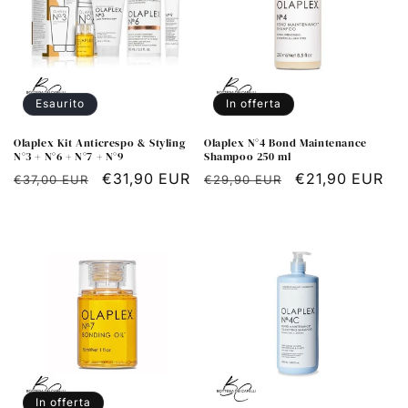
Esaurito
In offerta
Olaplex Kit Anticrespo & Styling
Olaplex N°4 Bond Maintenance
N°3 + N°6 + N°7 + N°9
Shampoo 250 ml
Prezzo
Prezzo
€31,90 EUR
Prezzo
Prezzo
€21,90 EUR
€37,00 EUR
€29,90 EUR
di
scontato
di
scontato
listino
listino
In offerta