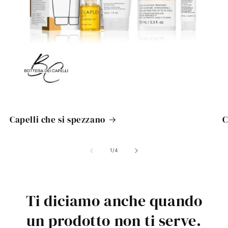
Capelli che si spezzano
C
su
1
/
4
Ti diciamo anche quando
un prodotto non ti serve.