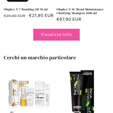
Olaplex N°7 Bonding Oil 30 ml
Olaplex N°4C Bond Maintenance
Clarifying Shampoo 1000 ml
Prezzo
Prezzo
€21,90 EUR
€29,90 EUR
Prezzo
€67,90 EUR
di
scontato
di
listino
listino
Visualizza tutto
Cerchi un marchio particolare