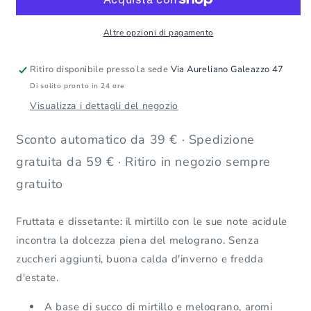
Mirtillo
Mirtillo
e
e
Melograno
Melograno
Altre opzioni di pagamento
con
con
L&#39;Angelica
L&#39;Angelica
Ritiro disponibile presso la sede
Via Aureliano Galeazzo 47
—
—
Di solito pronto in 24 ore
10
10
capsule
capsule
Visualizza i dettagli del negozio
Sconto automatico da 39 € · Spedizione
gratuita da 59 € · Ritiro in negozio sempre
gratuito
Fruttata e dissetante: il mirtillo con le sue note acidule
incontra la dolcezza piena del melograno. Senza
zuccheri aggiunti, buona calda d'inverno e fredda
d'estate.
A base di succo di mirtillo e melograno, aromi