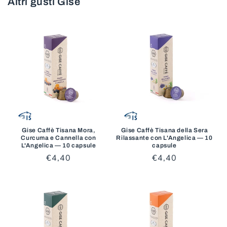
Altri gusti Gise
Gise Caffè Tisana Mora,
Gise Caffè Tisana della Sera
Curcuma e Cannella con
Rilassante con L'Angelica — 10
L'Angelica — 10 capsule
capsule
Prezzo
€4,40
Prezzo
€4,40
di
di
listino
listino