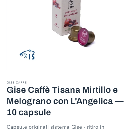
Apri
contenuti
multimediali
GISE CAFFÈ
1
Gise Caffè Tisana Mirtillo e
in
finestra
modale
Melograno con L'Angelica —
10 capsule
Capsule originali sistema Gise · ritiro in