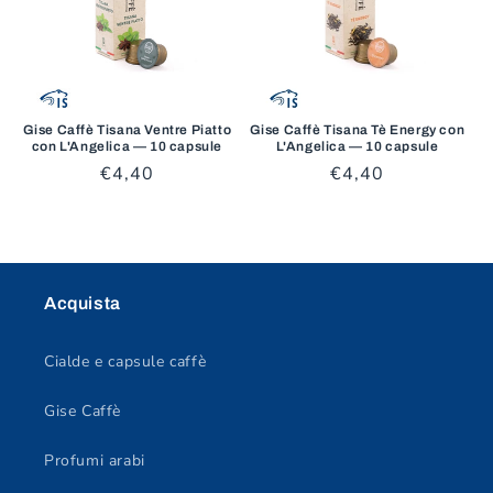
Gise Caffè Tisana Ventre Piatto
Gise Caffè Tisana Tè Energy con
con L'Angelica — 10 capsule
L'Angelica — 10 capsule
Prezzo
€4,40
Prezzo
€4,40
di
di
listino
listino
Acquista
Cialde e capsule caffè
Gise Caffè
Profumi arabi