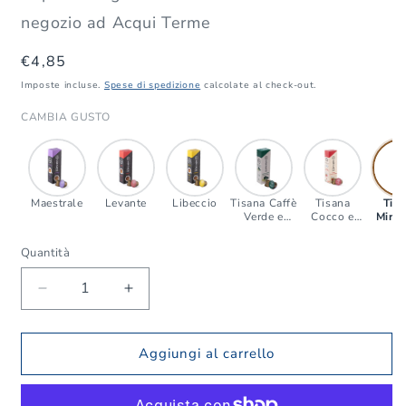
negozio ad Acqui Terme
Prezzo
€4,85
di
Imposte incluse.
Spese di spedizione
calcolate al check-out.
listino
CAMBIA GUSTO
Maestrale
Levante
Libeccio
Tisana Caffè
Tisana
Tis
Verde e
Cocco e
Mirti
Ganoderma
Lampone
Melog
con
con
co
Quantità
Quantità
L'Angelica
L'Angelica
L'Ang
Diminuisci
Aumenta
quantità
quantità
per
per
Gise
Gise
Aggiungi al carrello
Caffè
Caffè
Tisana
Tisana