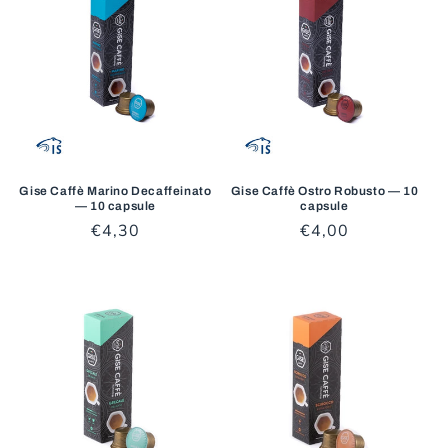
Gise Caffè Marino Decaffeinato
Gise Caffè Ostro Robusto — 10
— 10 capsule
capsule
Prezzo
€4,30
Prezzo
€4,00
di
di
listino
listino