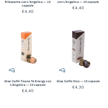
Rilassante con L'Angelica — 10
con L'Angelica — 10 capsule
capsule
Prezzo
€4,40
Prezzo
€4,40
di
di
listino
listino
Gise Caffè Tisana Tè Energy con
Gise Caffè Orzo — 10 capsule
L'Angelica — 10 capsule
Prezzo
€4,30
Prezzo
€4,40
di
di
listino
listino