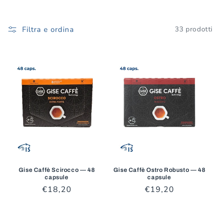
o
n
Filtra e ordina
33 prodotti
e
:
Gise Caffè Scirocco — 48
Gise Caffè Ostro Robusto — 48
capsule
capsule
Prezzo
€18,20
Prezzo
€19,20
di
di
listino
listino