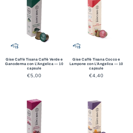
Gise Caffè Tisana Caffè Verde e
Gise Caffè Tisana Cocco e
Ganoderma con L'Angelica — 10
Lampone con L'Angelica — 10
capsule
capsule
Prezzo
€5,00
Prezzo
€4,40
di
di
listino
listino