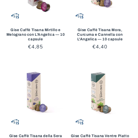
Gise Caffè Tisana Mirtillo e
Gise Caffè Tisana Mora,
Melograno con L'Angelica — 10
Curcuma e Cannella con
capsule
L'Angelica — 10 capsule
Prezzo
€4,85
Prezzo
€4,40
di
di
listino
listino
Gise Caffè Tisana della Sera
Gise Caffè Tisana Ventre Piatto