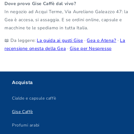
Dove provo Gise Caffè dal vivo?
In negozio ad Acqui Terme, Via Aureliano Galeazzo 47: la
Gea è accesa, si assaggia. E se ordini online, capsule e
macchine te le spediamo in tutta Italia.
📖 Da leggere:
La guida ai gusti Gise
·
Gea o Atena?
·
La
recensione onesta della Gea
·
Gise per Nespresso
Acquista
Cialde e capsule caffè
Gise Caffè
Profumi arabi