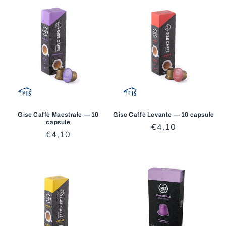
Gise Caffè Maestrale — 10
Gise Caffè Levante — 10 capsule
capsule
Prezzo
€4,10
Prezzo
€4,10
di
di
listino
listino