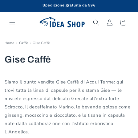
Vai
Spedizione gratuita da 59€
direttamente
ai contenuti
Accedi
Carrello
Home
Caffè
Gise Caffè
C
Gise Caffè
o
l
Siamo il punto vendita Gise Caffè di Acqui Terme: qui
trovi tutta la linea di capsule per il sistema Gise — le
l
miscele espresso dal delicato Grecale all'extra forte
e
Scirocco, il decaffeinato Marino, le bevande golose come
ginseng, mocaccino e cioccolato, e le tisane in capsula
z
nate dalla collaborazione con l'istituto erboristico
i
L'Angelica.