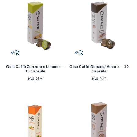
Gise Caffè Zenzero e Limone —
Gise Caffè Ginseng Amaro — 10
10 capsule
capsule
Prezzo
€4,85
Prezzo
€4,30
di
di
listino
listino