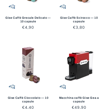
Gise Caffè Grecale Delicato —
Gise Caffè Scirocco — 10
10 capsule
capsule
Prezzo
€4,90
Prezzo
€3,80
di
di
listino
listino
Gise Caffè Cioccolato — 10
Macchina caffè Gise Gea a
capsule
capsule
Prezzo
€4,40
Prezzo
€49,90