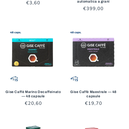
automatica a grani
Prezzo
€3,60
Prezzo
€399,00
di
di
listino
listino
Gise Caffè Marino Decaffeinato
Gise Caffè Maestrale — 48
— 48 capsule
capsule
Prezzo
€20,60
Prezzo
€19,70
di
di
listino
listino