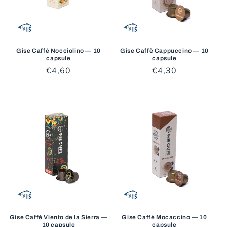
Gise Caffè Nocciolino — 10
Gise Caffè Cappuccino — 10
capsule
capsule
Prezzo
€4,60
Prezzo
€4,30
di
di
listino
listino
Gise Caffè Viento de la Sierra —
Gise Caffè Mocaccino — 10
10 capsule
capsule