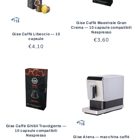
Gise Caffè Maestrale Gran
Crema — 10 capsule compatibili
Nespresso
Gise Caffè Libeccio — 10
capsule
Prezzo
€3,60
Prezzo
€4,10
di
di
listino
listino
Gise Caffè Ghibli Travolgente —
10 capsule compatibili
Nespresso
Gise Atena — macchina caffè