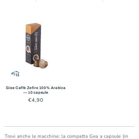
di
di
listino
listino
Gise Caffè Zefiro 100% Arabica
— 10 capsule
Prezzo
€4,90
di
listino
Trovi anche le macchine: la compatta Gea a capsule (in