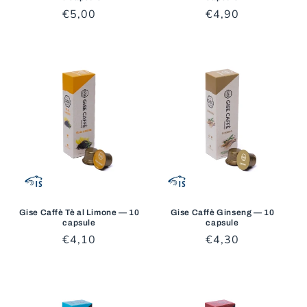
Prezzo
€5,00
Prezzo
€4,90
di
di
listino
listino
Gise Caffè Tè al Limone — 10
Gise Caffè Ginseng — 10
capsule
capsule
Prezzo
€4,10
Prezzo
€4,30
di
di
listino
listino