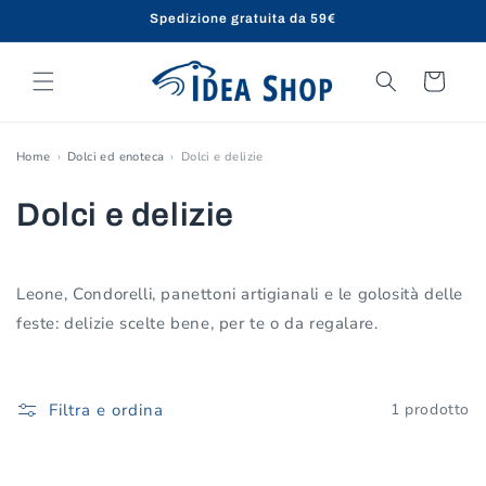
Vai
Spedizione gratuita da 59€
direttamente
ai contenuti
Carrello
Home
Dolci ed enoteca
Dolci e delizie
C
Dolci e delizie
o
l
Leone, Condorelli, panettoni artigianali e le golosità delle
feste: delizie scelte bene, per te o da regalare.
l
e
Filtra e ordina
1 prodotto
z
i