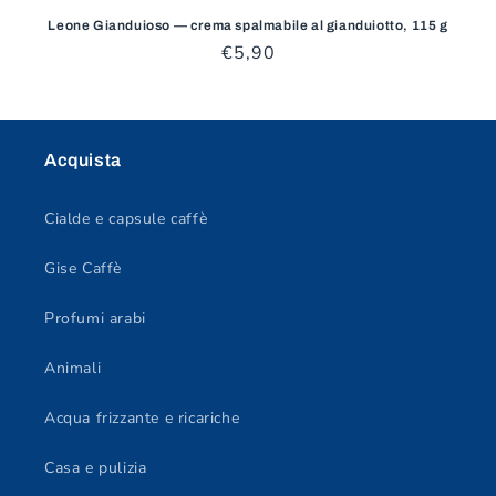
Leone Gianduioso — crema spalmabile al gianduiotto, 115 g
Prezzo
€5,90
di
listino
Acquista
Cialde e capsule caffè
Gise Caffè
Profumi arabi
Animali
Acqua frizzante e ricariche
Casa e pulizia