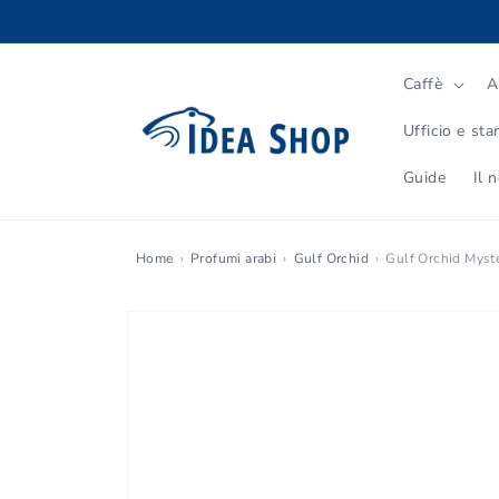
Vai
direttamente
ai contenuti
Caffè
A
Ufficio e st
Guide
Il 
Home
Profumi arabi
Gulf Orchid
Gulf Orchid Myst
Passa alle
informazioni
sul prodotto