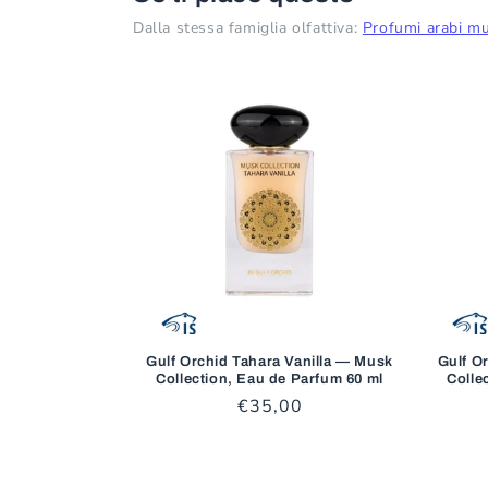
Dalla stessa famiglia olfattiva:
Profumi arabi mu
Gulf Orchid Tahara Vanilla — Musk
Gulf O
Collection, Eau de Parfum 60 ml
Colle
Prezzo
€35,00
di
listino