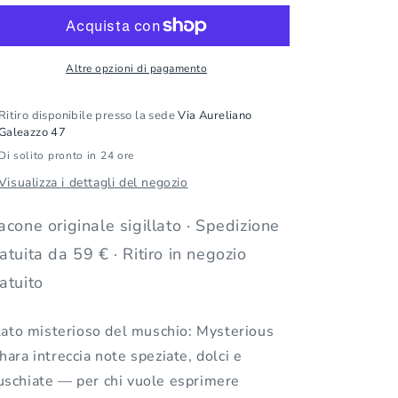
Mysterious
Mysterious
Tahara
Tahara
—
—
Musk
Musk
Altre opzioni di pagamento
Collection,
Collection,
Eau
Eau
Ritiro disponibile presso la sede
Via Aureliano
de
de
Galeazzo 47
Parfum
Parfum
Di solito pronto in 24 ore
60
60
ml
ml
Visualizza i dettagli del negozio
acone originale sigillato · Spedizione
atuita da 59 € · Ritiro in negozio
atuito
 lato misterioso del muschio: Mysterious
hara intreccia note speziate, dolci e
schiate — per chi vuole esprimere