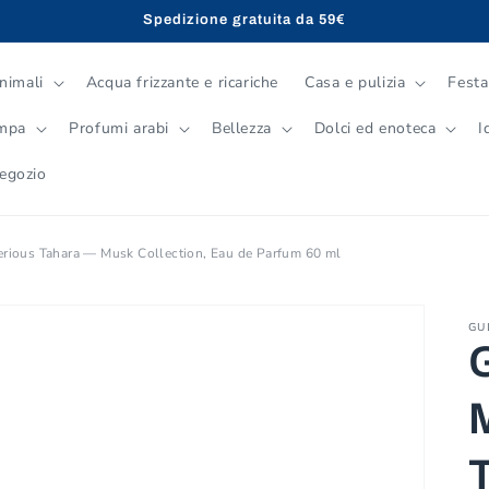
Spedizione gratuita da 59€
nimali
Acqua frizzante e ricariche
Casa e pulizia
Festa
ampa
Profumi arabi
Bellezza
Dolci ed enoteca
I
negozio
erious Tahara — Musk Collection, Eau de Parfum 60 ml
GU