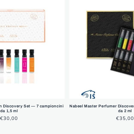
n Discovery Set — 7 campioncini
Nabeel Master Perfumer Discove
da 1,5 ml
da 2 ml
Prezzo
€30,00
Prezzo
€35,00
di
di
listino
listino