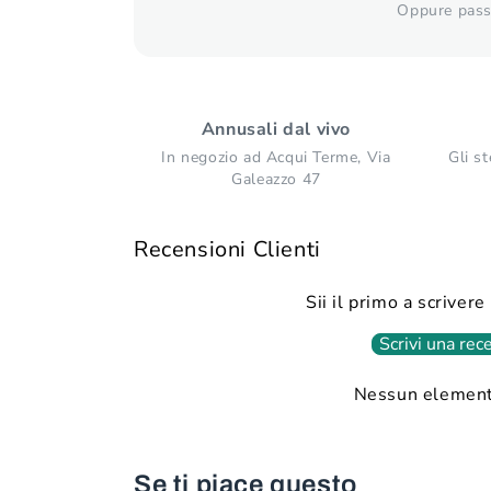
Oppure passa
Annusali dal vivo
In negozio ad Acqui Terme, Via
Gli st
Galeazzo 47
Recensioni Clienti
Sii il primo a scriver
Scrivi una rec
Nessun element
Se ti piace questo