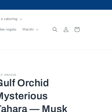
 e catering
Accedi
Carrello
dee regalo
Marchi
LF ORCHID
Gulf Orchid
Mysterious
Tahara — Musk