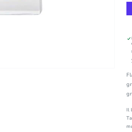
Fl
gr
gr
Il
Ta
mu