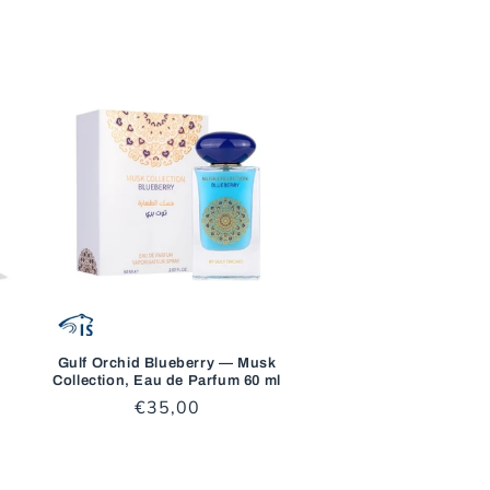
Gulf Orchid Blueberry — Musk
Collection, Eau de Parfum 60 ml
Prezzo
€35,00
di
listino