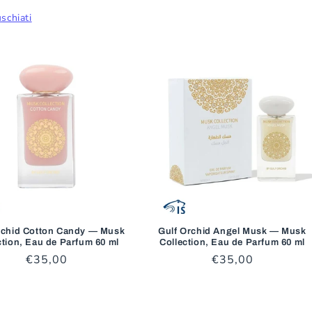
schiati
rchid Cotton Candy — Musk
Gulf Orchid Angel Musk — Musk
ction, Eau de Parfum 60 ml
Collection, Eau de Parfum 60 ml
Prezzo
€35,00
Prezzo
€35,00
di
di
listino
listino