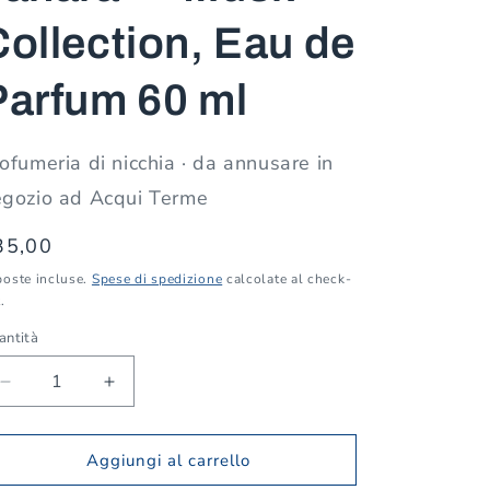
Collection, Eau de
Parfum 60 ml
ofumeria di nicchia · da annusare in
egozio ad Acqui Terme
rezzo
35,00
poste incluse.
Spese di spedizione
calcolate al check-
stino
.
antità
antità
Diminuisci
Aumenta
quantità
quantità
per
per
Gulf
Gulf
Aggiungi al carrello
Orchid
Orchid